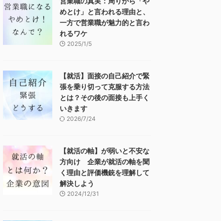
営業職の真実：周りから「や
めとけ」と言われる理由と、
一方で営業職が魅力的と言わ
れるワケ
2025/1/5
【就活】面接の自己紹介で緊
張を乗り切って克服する方法
とは？その後の面接も上手く
いきます
2026/7/24
【就活の軸】が弱いと不安な
方向け 企業が就活の軸を聞
く理由と評価機銃を理解して
解決しよう
2024/12/31