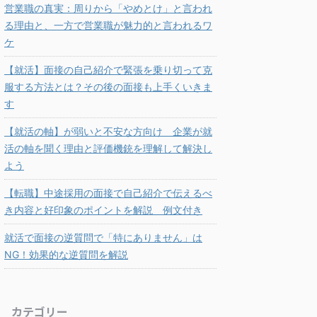
営業職の真実：周りから「やめとけ」と言われ
る理由と、一方で営業職が魅力的と言われるワ
ケ
【就活】面接の自己紹介で緊張を乗り切って克
服する方法とは？その後の面接も上手くいきま
す
【就活の軸】が弱いと不安な方向け 企業が就
活の軸を聞く理由と評価機銃を理解して解決し
よう
【転職】中途採用の面接で自己紹介で伝えるべ
き内容と好印象のポイントを解説 例文付き
就活で面接の逆質問で「特にありません」は
NG！効果的な逆質問を解説
カテゴリー