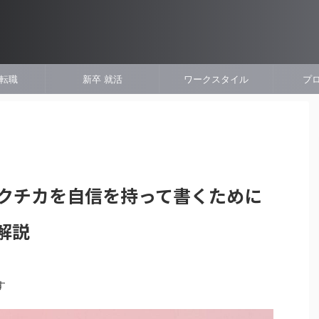
 転職
新卒 就活
ワークスタイル
プ
クチカを自信を持って書くために
解説
す