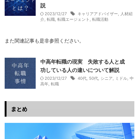
説
2023/12/27
キャリアアドバイザー
,
人材紹
介
,
転職
,
転職エージェント
,
転職活動
また関連記事も是非参照ください。
中高年転職の現実 失敗する人と成
功している人の違いについて解説
2023/12/27
40代
,
50代
,
シニア
,
ミドル
,
中
高年
,
転職
まとめ