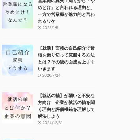
営業職の真実：周りから「や
めとけ」と言われる理由と、
一方で営業職が魅力的と言わ
れるワケ
2025/1/5
【就活】面接の自己紹介で緊
張を乗り切って克服する方法
とは？その後の面接も上手く
いきます
2026/7/24
【就活の軸】が弱いと不安な
方向け 企業が就活の軸を聞
く理由と評価機銃を理解して
解決しよう
2024/12/31