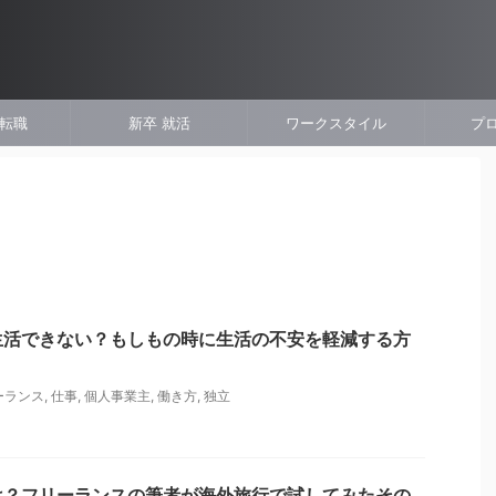
 転職
新卒 就活
ワークスタイル
プ
生活できない？もしもの時に生活の不安を軽減する方
ーランス
,
仕事
,
個人事業主
,
働き方
,
独立
は？フリーランスの筆者が海外旅行で試してみたその