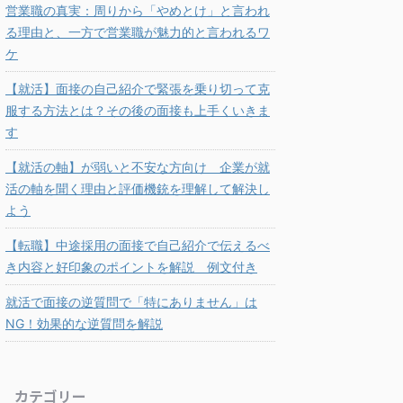
営業職の真実：周りから「やめとけ」と言われ
る理由と、一方で営業職が魅力的と言われるワ
ケ
【就活】面接の自己紹介で緊張を乗り切って克
服する方法とは？その後の面接も上手くいきま
す
【就活の軸】が弱いと不安な方向け 企業が就
活の軸を聞く理由と評価機銃を理解して解決し
よう
【転職】中途採用の面接で自己紹介で伝えるべ
き内容と好印象のポイントを解説 例文付き
就活で面接の逆質問で「特にありません」は
NG！効果的な逆質問を解説
カテゴリー