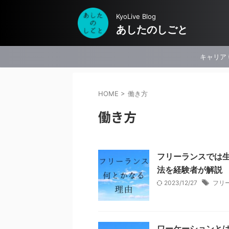
KyoLive Blog
あしたのしごと
キャリア
HOME
>
働き方
働き方
フリーランスでは
法を経験者が解説
2023/12/27
フリ
ワーケーションと