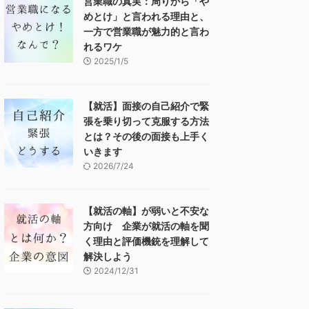
営業職の真実：周りから「や
めとけ」と言われる理由と、
一方で営業職が魅力的と言わ
れるワケ
2025/1/5
【就活】面接の自己紹介で緊
張を乗り切って克服する方法
とは？その後の面接も上手く
いきます
2026/7/24
【就活の軸】が弱いと不安な
方向け 企業が就活の軸を聞
く理由と評価機銃を理解して
解決しよう
2024/12/31