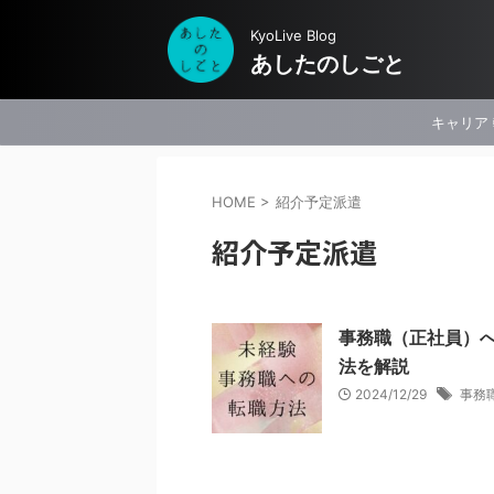
KyoLive Blog
あしたのしごと
キャリア
HOME
>
紹介予定派遣
紹介予定派遣
事務職（正社員）
法を解説
2024/12/29
事務