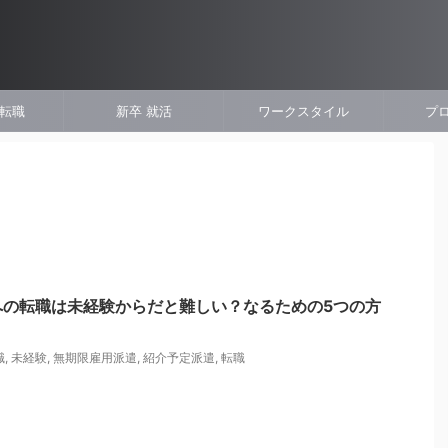
 転職
新卒 就活
ワークスタイル
プ
への転職は未経験からだと難しい？なるための5つの方
職
,
未経験
,
無期限雇用派遣
,
紹介予定派遣
,
転職