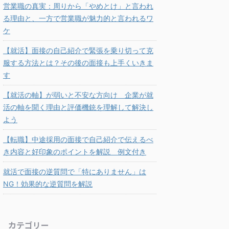
営業職の真実：周りから「やめとけ」と言われ
る理由と、一方で営業職が魅力的と言われるワ
ケ
【就活】面接の自己紹介で緊張を乗り切って克
服する方法とは？その後の面接も上手くいきま
す
【就活の軸】が弱いと不安な方向け 企業が就
活の軸を聞く理由と評価機銃を理解して解決し
よう
【転職】中途採用の面接で自己紹介で伝えるべ
き内容と好印象のポイントを解説 例文付き
就活で面接の逆質問で「特にありません」は
NG！効果的な逆質問を解説
カテゴリー