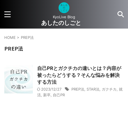
KyoLive Blog
あしたのしごと
HOME
>
PREP法
PREP法
自己PRとガクチカの違いとは？内容が
被ったらどうする？そんな悩みを解決
する方法
2023/12/27
PREP法
,
STAR法
,
ガクチカ
,
就
活
,
新卒
,
自己PR